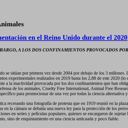
nimales
entación en el Reino Unido durante el 2020
MBARGO, A LOS DOS CONFINAMIENTOS PROVOCADOS POR 
nido se sitúan por primera vez desde 2004 por debajo de los 3 millones. 
ientos experimentales realizados en 2019 hasta los 2,88 de este 2020 (l
te a la inactividad provocada por los dos confinamientos que han obliga
defensa de los animales, Cruelty Free International, Animal Free Resea
específico para promocionar de una vez por todas la ciencia alternativa 
ática recreando una fotografía de protesta que en 1919 reunió en la plaz
ras en la cámara se debatía una nueva ley para la protección de los perr
es en series y películas populares, quienes se encargaron de sujetar lo
to, sino de enquistamiento en una ciencia anticuada y poco fiable.