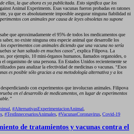
 ellas, la que ahora es ya publicitada. Esto significa que los
s Against Animal Experiments. Esas vacunas fueron probadas en ratones
ámite, ya que es absolutamente imposible asegurar ninguna fiabilidad ni
xperimentos con animales por causa de leyes obsoletas no supone
se sabe que aproximadamente el 95% de todos los medicamentos que
saber, no existe ninguna otra especie animal que desarrolle los
e los experimentos con animales diciendo que una vacuna no sería
s pruebas se han saltado en muchos casos
”, explica Filipova. La
ismo, por ejemplo, 10 mini-órganos humanos, llamados organoides, o
en el organismo de una persona. En Estados Unidos recientemente se
lizados para analizar la efectividad de medicinas o vacunas. “
Esos
as es posible sólo gracias a esa metodología alternativa y a los
 desperdiciando con experimentos que involucran animales. Filipova
 prueba en el desarrollo de medicamentos, en lugar de experimentos
iable.”
nimal
,
#AlternativasExperimentacionAnimal
,
s
,
#TestInnecesariosAnimales
,
#VacunasCoronavirus
,
Covid-19
miento de tratamientos y vacunas contra el