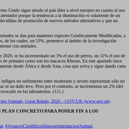
ino Unido sigue siendo el país líder a nivel europeo en cuanto al uso
 alentador porque la tendencia a la disminución es solamente de un
s decididas de promoción de nuevos métodos alternativos y que no
animales se dan para mantener especies Genéticamente Modificadas, a
s, de los cuales, un 53%, pertenece al ámbito de la investigación
mentar con animales.
ste 2020, se ha incrementado un 3% el uso de perros, un 11% el uso de
os de primates como son los macacos Rhesus. En este apartado hace
tamente desde África y desde Asia, cosa que aviva y sigue dando carta
e infligen un sufrimiento entre moderado y severo representan sólo un
ar ni un daño leve. Pero por el contrario, se incrementan un 2% (del
rovocado en los laboratorios.
(J.G.
)
 Living Animals, Great Britain, 2020 – GOV.UK (www.gov.uk)
N PLAN CONCRETO PARA PONER FIN A LOS
al
,
#AvancesCientificosSinexperimentacionAnimal
,