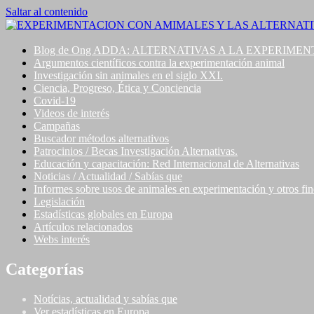
Saltar al contenido
EXPERIMENTACION CON AMIMALES Y LAS ALTERNATIV
Blog de Ong ADDA: ALTERNATIVAS A LA EXPERIME
Argumentos científicos contra la experimentación animal
Investigación sin animales en el siglo XXI.
Ciencia, Progreso, Ética y Conciencia
Covid-19
Videos de interés
Campañas
Buscador métodos alternativos
Patrocinios / Becas Investigación Alternativas.
Educación y capacitación: Red Internacional de Alternativas
Noticias / Actualidad / Sabías que
Informes sobre usos de animales en experimentación y otros fine
Legislación
Estadísticas globales en Europa
Artículos relacionados
Webs interés
Categorías
Notícias, actualidad y sabías que
Ver estadísticas en Europa