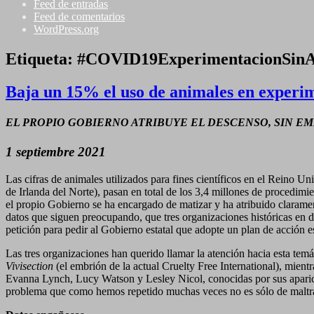
Feed de entradas
Feed de comentarios
WordPress.org
Etiqueta: #COVID19ExperimentacionSinA
Baja un 15% el uso de animales en experim
EL PROPIO GOBIERNO ATRIBUYE EL DESCENSO, SIN E
1 septiembre 2021
Las cifras de animales utilizados para fines científicos en el Reino U
de Irlanda del Norte), pasan en total de los 3,4 millones de procedim
el propio Gobierno se ha encargado de matizar y ha atribuido claramen
datos que siguen preocupando, que tres organizaciones históricas en 
petición para pedir al Gobierno estatal que adopte un plan de acción 
Las tres organizaciones han querido llamar la atención hacia esta tem
Vivisection
(el embrión de la actual Cruelty Free International), mient
Evanna Lynch, Lucy Watson y Lesley Nicol, conocidas por sus aparicion
problema que como hemos repetido muchas veces no es sólo de maltra