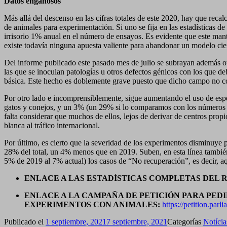
Datos engañosos
Más allá del descenso en las cifras totales de este 2020, hay que rec
de animales para experimentación. Si uno se fija en las estadísticas 
irrisorio 1% anual en el número de ensayos. Es evidente que este ma
existe todavía ninguna apuesta valiente para abandonar un modelo cie
Del informe publicado este pasado mes de julio se subrayan además o
las que se inoculan patologías u otros defectos génicos con los que de
básica. Este hecho es doblemente grave puesto que dicho campo no co
Por otro lado e incomprensiblemente, sigue aumentando el uso de espe
gatos y conejos, y un 3% (un 29% si lo comparamos con los números 
falta considerar que muchos de ellos, lejos de derivar de centros pro
blanca al tráfico internacional.
Por último, es cierto que la severidad de los experimentos disminuye 
28% del total, un 4% menos que en 2019. Suben, en esta línea también,
5% de 2019 al 7% actual) los casos de “No recuperación”, es decir, aq
ENLACE A LAS ESTADÍSTICAS COMPLETAS DEL R
ENLACE A LA CAMPAÑA DE PETICIÓN PARA PEDI
EXPERIMENTOS CON ANIMALES:
https://petition.par
Publicado el
1 septiembre, 2021
7 septiembre, 2021
Categorías
Notícia