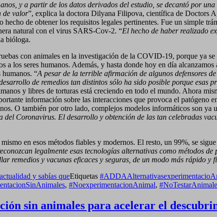
, y a partir de los datos derivados del estudio, se decantó por una de
 de valor
”, explica la doctora Dilyana Filipova, científica de Doctor
ro hecho de obtener los requisitos legales pertinentes. Fue un simple tr
nera natural con el virus SARS-Cov-2. “
El hecho de haber realizado e
la bióloga.
 pruebas con animales en la investigación de la COVID-19, porque ya 
dos a los seres humanos. Además, y hasta donde hoy en día alcanzamos a 
s humanos. “
A pesar de la terrible afirmación de algunos defensores d
 el desarrollo de remedios tan distintos sólo ha sido posible porque esa
humanos y libres de torturas está creciendo en todo el mundo. Ahora m
portante información sobre las interacciones que provoca el patógeno 
os. O también por otro lado, complejos modelos informáticos son ya uti
el Coronavirus. El desarrollo y obtención de las tan celebradas vacun
 mismo en esos métodos fiables y modernos. El resto, un 99%, se sigue
e reconozcan legalmente esas tecnologías alternativas como métodos de
llar remedios y vacunas eficaces y seguras, de un modo más rápido y f
 actualidad y sabías que
Etiquetas
#ADDAAlternativasexperimentacioA
ntacionSinAnimales
,
#NoexperimentacionAnimal
,
#NoTestarAnimale
ación sin animales para acelerar el descubri