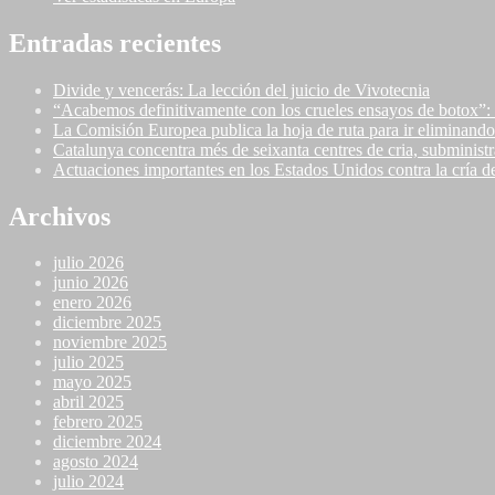
Entradas recientes
Divide y vencerás: La lección del juicio de Vivotecnia
“Acabemos definitivamente con los crueles ensayos de botox”: n
La Comisión Europea publica la hoja de ruta para ir eliminando
Catalunya concentra més de seixanta centres de cria, subministr
Actuaciones importantes en los Estados Unidos contra la cría d
Archivos
julio 2026
junio 2026
enero 2026
diciembre 2025
noviembre 2025
julio 2025
mayo 2025
abril 2025
febrero 2025
diciembre 2024
agosto 2024
julio 2024