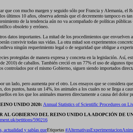
alcar que con mucho margen y seguido sólo por Francia y Alemania, el Re
de los últimos 10 años, observa además que el decremento tampoco es tan
ntenimiento de la tendencia aún no va acompañado de políticas pública
ntífico obsoleto y erróneo.
tros datos importantes. La mitad de los procedimientos que envuelven 
berán convivir todas sus vidas. La otra mitad son experimentos concreto
nlleva ningún requerimiento legal o de seguridad que obligue a experi
cies protegidas de manera expresa y concreta en la legislación. Así, e
de 2010) de caballos. También creció en un 77% el uso de algunos tip
pios controlados por el mismo Gobierno, siguen siendo importados direc
por un lado, pero aumenta por el otro. Los ensayos que se considera qu
 dos puntos, hasta un 14%, los animales a los cuales no se llega a caus
uellos en los que los animales mueren directamente a causa del dolor p
EINO UNIDO 2020:
Annual Statistics of Scientific Procedures on
R AL GOBIERNO DEL REINO UNIDO LA ADOPCIÓN DE U
liament.uk/petitions/590216
s, actualidad y sabías que
Etiquetas
#AlternativasExperimentacionAnim