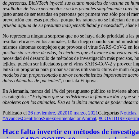
de personas. BioNTech inyectó sus cuatro modelos de vacuna en humanos
resultados de los experimentos con los primates simplemente carecían
justo antes de ser testadas en personas por primera vez sólo por el me
prevención con esas pruebas, porque los ratones no se infectan de ma
prueba alguna de su presunta indispensabilidad y necesidad
”, añade 
No representa ninguna sorpresa que no se haya dado prioridad a las
resultan eficaces en los animales, fallan luego cuando son administra
mismos síntomas complejos que provoca el virus SARS-CoV-2 en lo
posible sin servirse de ellos, lo cierto es que el avance tan veloz en
necesidad del desarrollo de métodos de investigación más precisos, 
tejidos, pueden ser infectados por el virus SARS-CoV-2 y proveer im
lanzó un programa para probar vacunas utilizando chips de multi-órgan
modelos han proporcionado nuevos conocimientos importantes acerca d
datos obtenidos de pacientes
”, constata Filipova.
En Alemania, menos del 1% del presupuesto público se invierte ahora
es categórica: “
Exigimos que se redistribuya la financiación y que s
obsoletos con los animales. Esa es la única manera de poder desarro
Publicado el
26 noviembre, 2020
10 marzo, 2021
Categorías
Notícias,
#AvancesCientificosSinexperimentacionAnimal
,
#COVID19Experime
Hace falta invertir en métodos de investig