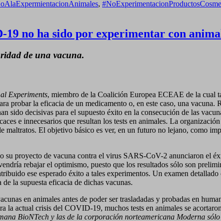
oAlaExpermientacionAnimales
,
#NoExperimentacionProductosCosme
D-19 no ha sido por experimentar con anima
uridad de una vacuna.
mal Experiments
, miembro de la Coalición Europea ECEAE de la cual
ara probar la eficacia de un medicamento o, en este caso, una vacuna. Re
 han sido decisivas para el supuesto éxito en la consecución de las vac
eficaces e innecesarios que resultan los tests en animales. La organiza
de maltratos. El objetivo básico es ver, en un futuro no lejano, como 
ado su proyecto de vacuna contra el virus SARS-CoV-2 anunciaron el éxi
ndría rebajar el optimismo, puesto que los resultados sólo son prelimin
ibuido ese esperado éxito a tales experimentos. Un examen detallado de
ora de la supuesta eficacia de dichas vacunas.
y vacunas en animales antes de poder ser trasladadas y probadas en hum
ra la actual crisis del COVID-19, muchos tests en animales se acortaron
mana BioNTech y las de la corporación norteamericana Moderna sólo 