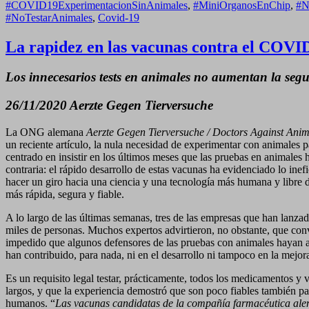
#COVID19ExperimentacionSinAnimales
,
#MiniOrganosEnChip
,
#N
#NoTestarAnimales
,
Covid-19
La rapidez en las vacunas contra el COVI
Los innecesarios tests en animales no aumentan la seg
26/11/2020 Aerzte Gegen Tierversuche
La ONG alemana
Aerzte Gegen Tierversuche / Doctors Against Ani
un reciente artículo, la nula necesidad de experimentar con animales p
centrado en insistir en los últimos meses que las pruebas en animales
contraria: el rápido desarrollo de estas vacunas ha evidenciado lo in
hacer un giro hacia una ciencia y una tecnología más humana y libre 
más rápida, segura y fiable.
A lo largo de las últimas semanas, tres de las empresas que han lanz
miles de personas. Muchos expertos advirtieron, no obstante, que conve
impedido que algunos defensores de las pruebas con animales hayan atr
han contribuido, para nada, ni en el desarrollo ni tampoco en la mej
Es un requisito legal testar, prácticamente, todos los medicamentos 
largos, y que la experiencia demostró que son poco fiables también pa
humanos. “
Las vacunas candidatas de la compañía farmacéutica ale