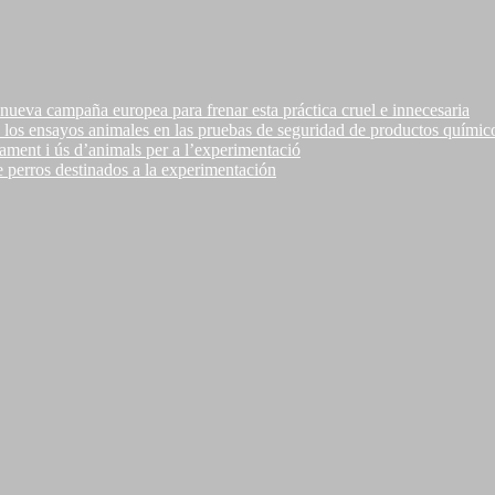
ueva campaña europea para frenar esta práctica cruel e innecesaria
 los ensayos animales en las pruebas de seguridad de productos químic
ament i ús d’animals per a l’experimentació
e perros destinados a la experimentación